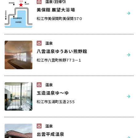
温泉（日帰り）
美保館 展望大浴場
松江市美保関町美保関５７０
温泉
八雲温泉ゆうあい熊野館
松江市八雲町熊野７７３－１
温泉
玉造温泉ゆ～ゆ
松江市玉湯町玉造２５５
温泉
出雲平成温泉