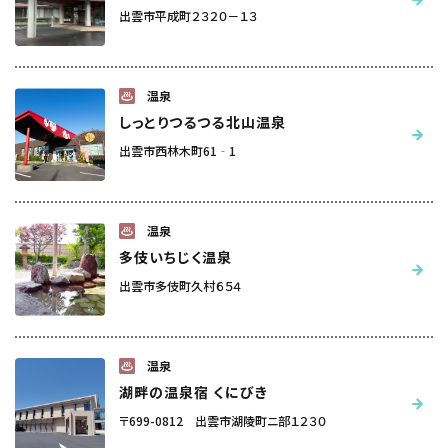
出雲市平成町２３２０－１３
温泉
しっとりつるつる北山温泉
出雲市西林木町61‐1
温泉
多伎いちじく温泉
出雲市多伎町久村６５４
温泉
湖畔の温泉宿 くにびき
〒699-0812 出雲市湖陵町ニ部１２３０