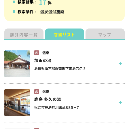
17
検索結果 :
件
検索条件 :
温泉温浴施設
割引内容一覧
店舗リスト
マップ
温泉
加田の湯
島根県飯石郡飯南町下来島707-2
温泉
鹿島 多久の湯
松江市鹿島町北講武８８５－７