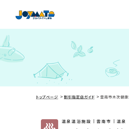
トップページ
割引指定店ガイド
雲南市木次健康
温泉温浴施設
雲南市
温泉