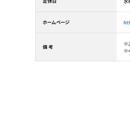
定休日
水
ホームページ
ht
※
備 考
※