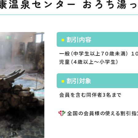
康温泉センター おろち湯
割引内容
一般（中学生以上７０歳未満） １
児童（４歳以上～小学生） 
割引対象
会員を含む同伴者3名まで
全国の会員様の使える割引指