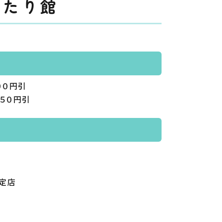
ったり館
００円引
５０円引
定店