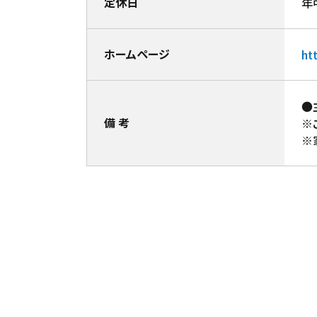
定休日
年
ホームページ
ht
●
備 考
※
※