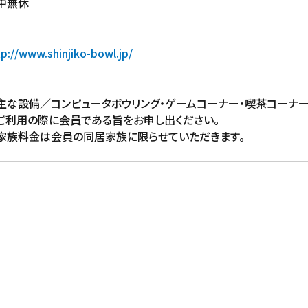
中無休
tp://www.shinjiko-bowl.jp/
主な設備／コンピュータボウリング・ゲームコーナー・喫茶コーナ
ご利用の際に会員である旨をお申し出ください。
家族料金は会員の同居家族に限らせていただきます。