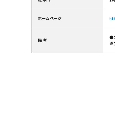
ホームページ
ht
●
備 考
※