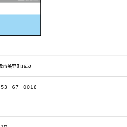
雲市美野町1652
８５３－６７－００１６
月1日