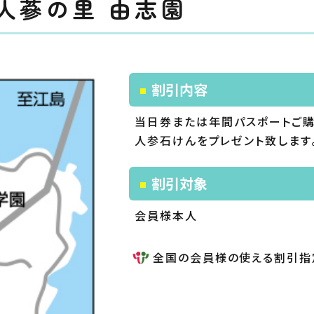
人蔘の里 由志園
割引内容
当日券または年間パスポートご購
人参石けんをプレゼント致します
割引対象
会員様本人
全国の会員様の使える割引指