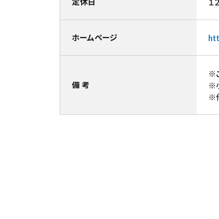
定休日
１
ホームページ
ht
※
備 考
※
※