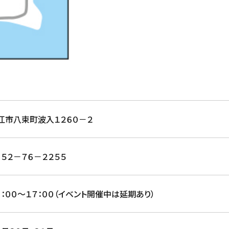
江市八束町波入１２６０－２
８５２－７６－２２５５
０：００～１７：００（イベント開催中は延期あり）