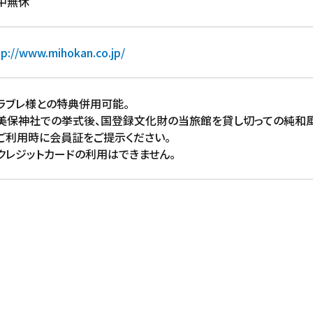
中無休
tp://www.mihokan.co.jp/
ラブレ様との特典併用可能。
美保神社での挙式後、国登録文化財の当旅館を貸し切っての純和風
ご利用時に会員証をご提示ください。
クレジットカードの利用はできません。