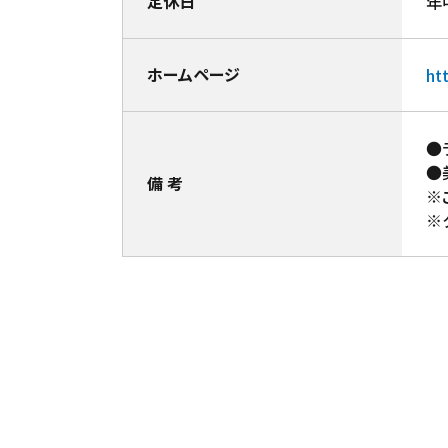
定休日
年
ホームページ
ht
●
●
備 考
※
※