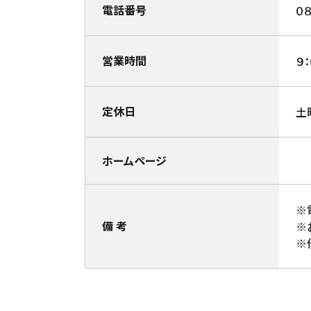
電話番号
０
営業時間
９
定休日
土
ホームページ
※
備 考
※
※