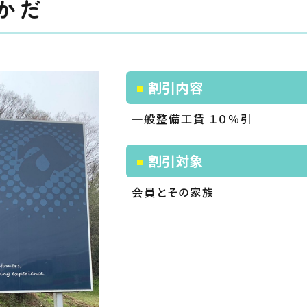
かだ
割引内容
一般整備工賃 １０％引
割引対象
会員とその家族