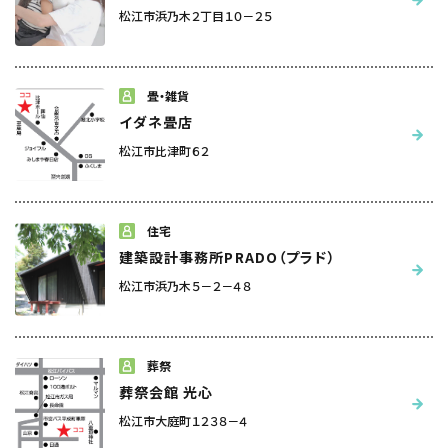
松江市浜乃木２丁目１０－２５
畳・雑貨
イダネ畳店
松江市比津町６２
住宅
建築設計事務所PRADO（プラド）
松江市浜乃木５－２－４８
葬祭
葬祭会館 光心
松江市大庭町１２３８－４