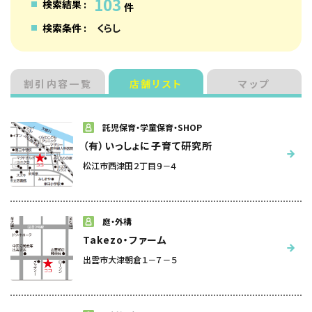
103
検索結果 :
件
検索条件 :
くらし
割引内容一覧
店舗リスト
マップ
託児保育・学童保育・SHOP
（有）いっしょに子育て研究所
松江市西津田２丁目９－４
庭・外構
Takezo・ファーム
出雲市大津朝倉１－７－５