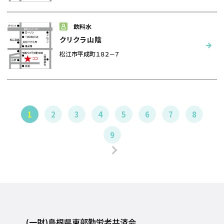
飲料水
クリクラ山陰
松江市平成町１８２－７
1
2
3
4
5
6
7
8
9
(一財)島根県東部勤労者共済会